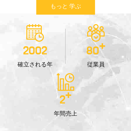
もっと 学ぶ
+
2002
80
確立される年
従業員
+
2
年間売上