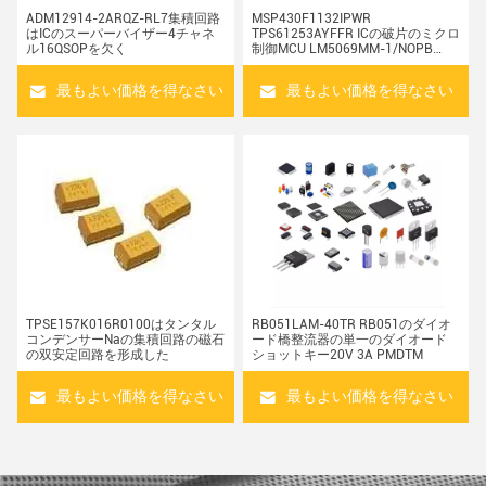
ADM12914-2ARQZ-RL7集積回路
MSP430F1132IPWR
はICのスーパーバイザー4チャネ
TPS61253AYFFR ICの破片のミクロ
ル16QSOPを欠く
制御MCU LM5069MM-1/NOPB
LM74610QDGKTQ1
最もよい価格を得なさい
最もよい価格を得なさい
TPSE157K016R0100はタンタル
RB051LAM-40TR RB051のダイオ
コンデンサーNaの集積回路の磁石
ード橋整流器の単一のダイオード
の双安定回路を形成した
ショットキー20V 3A PMDTM
最もよい価格を得なさい
最もよい価格を得なさい