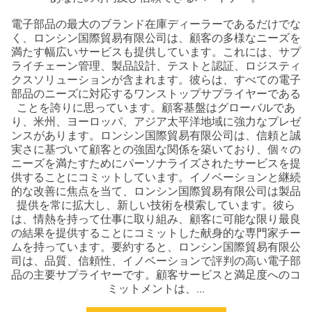
電子部品の最大のブランド在庫ディーラーであるだけでな
く、ロンシン国際貿易有限公司は、顧客の多様なニーズを
満たす幅広いサービスも提供しています。これには、サプ
ライチェーン管理、製品設計、テストと認証、ロジスティ
クスソリューションが含まれます。彼らは、すべての電子
部品のニーズに対応するワンストップサプライヤーである
ことを誇りに思っています。顧客基盤はグローバルであ
り、米州、ヨーロッパ、アジア太平洋地域に強力なプレゼ
ンスがあります。ロンシン国際貿易有限公司は、信頼と誠
実さに基づいて顧客との強固な関係を築いており、個々の
ニーズを満たすためにパーソナライズされたサービスを提
供することにコミットしています。イノベーションと継続
的な改善に焦点を当て、ロンシン国際貿易有限公司は製品
提供を常に拡大し、新しい技術を模索しています。彼ら
は、情熱を持って仕事に取り組み、顧客に可能な限り最良
の結果を提供することにコミットした献身的な専門家チー
ムを持っています。要約すると、ロンシン国際貿易有限公
司は、品質、信頼性、イノベーションで評判の高い電子部
品の主要サプライヤーです。顧客サービスと満足度へのコ
ミットメントは、...