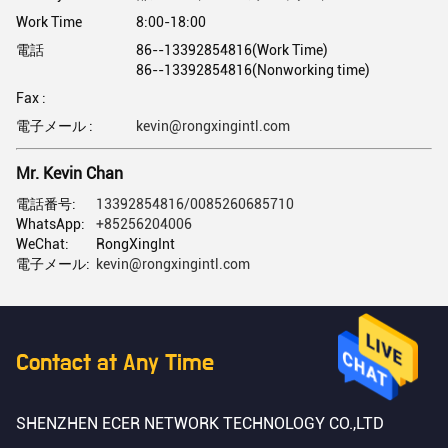
Work Time
8:00-18:00
電話
86--13392854816(Work Time)
86--13392854816(Nonworking time)
Fax :
電子メール :
kevin@rongxingintl.com
Mr. Kevin Chan
電話番号:
13392854816/0085260685710
WhatsApp:
+85256204006
WeChat:
RongXingInt
電子メール:
kevin@rongxingintl.com
Contact at Any Time
SHENZHEN ECER NETWORK TECHNOLOGY CO.,LTD