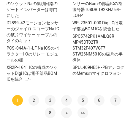
のソケットNaの集積回路の
ンサーのBomの部品ICの符
ゲート インバーターは専門
復号器108DB 192KHZ 64-
にした
LQFP
D2899-42モーションセンサ
WP-23501-000 Digi ICは電
ーのジャイロ スコープNa IC
子部品BOM ICを統合した
の破片ワイヤー ケーブルの
SPC5742PK1AMLQ8R
タイのキット
MP45DT02TR
PCS-044A-1-LF Na ICSのバ
STM32F407VGT7
ラクターI Oのリレー モジュ
STW26NM50 ICの破片の半
ールの棚
導体
XR2P-1641 ICの構成のソケ
SPUL409HE5H-PBアナログ
ットDigi ICは電子部品BOM
のMemsのマイクロフォン
ICを統合した
1
2
3
4
5
6
7
8
>
>>