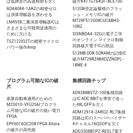
は低雑音の高速精密を欠く
破片K4T1G164QF-BCE700
ADA4084-1ARZの精密ゼロ
512GB否定論履積のフラッ
は演算増幅器を漂わせる
シュ・メモリICの破片
MT29F512G08CUCABH3-
LM4558二重演算増幅器ICは
10RZ
さまざまな可聴周波適用の
ために欠ける
SDINBDA4-32Gの電子工学
のオンライン マイクロ制御
TSZ122IQ2Tの精密マイクロ
回路破片電子ICの部品
パワー操作Amp
512MB DDR SDRAMの記憶IC
破片MT29RZ4B4DZZNGPL-
18WE.4
プログラム可能なICの破
集積回路チップ
片
AD9288BSTZ-100集積回路
産業自動車適用のための
はIC ADC 8BITを導管で送っ
M2S010-VFG256Iプログラ
た48LQFPを欠く
ム可能なICの破片の低い電力
ADM12914-2ARQZ-RL7集積
FPGA
回路はICのスーパーバイザー
EPF6016QC208 FPGA Altera
4チャネル16QSOPを欠く
の破片の高性能
ADG3308BCPZ-REEL7電子