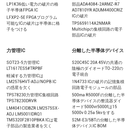
LP1K36低い電力の破片の格
部品ADA4084-2ARMZ-R7
子半導体FPGA IC
AD7810YR ADUM4400CRIZ
ICの破片
LFXP2-5E FPGAプログラム
可能なICの破片は半導体に格
TPS659114A2NMAR
子をつける
Multichipの集積回路の電子
部品ICの破片
力管理IC
分離した半導体デバイス
SOT23-5力管理IC
S20C45C 20A 45Vの共通の
LT1617ES5#TRPBF
陰極のダイオードTO-220の
電子統合
軽減する力管理ICは
LM2576HVT-ADJ/NOPB IC
1N4733 ICの破片の記憶集積
の惑星を欠く
回路電子モジュールの部品
TPS78230力管理IC集積回路
500ma R5000Fの分離した半
TPS78230DRVR
導体デバイスの整流器ダイ
オード5000vr5000fは15
LM4041CIDBZR LM2575SX-
5000v 0.25a 5kvをする
ADJ LM5001IDRQ1
TMS320F2810PBKA ICは電
S2M-E3/5BTの分離した半導
子部品の製造業者を欠く
体デバイスIC BOM