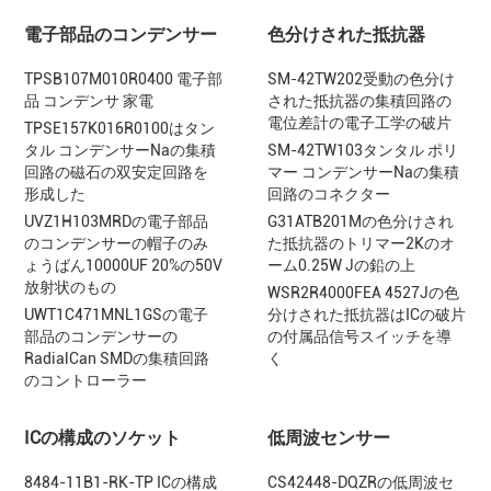
電子部品のコンデンサー
色分けされた抵抗器
TPSB107M010R0400 電子部
SM-42TW202受動の色分け
品 コンデンサ 家電
された抵抗器の集積回路の
電位差計の電子工学の破片
TPSE157K016R0100はタン
タル コンデンサーNaの集積
SM-42TW103タンタル ポリ
回路の磁石の双安定回路を
マー コンデンサーNaの集積
形成した
回路のコネクター
UVZ1H103MRDの電子部品
G31ATB201Mの色分けされ
のコンデンサーの帽子のみ
た抵抗器のトリマー2Kのオ
ょうばん10000UF 20%の50V
ーム0.25W Jの鉛の上
放射状のもの
WSR2R4000FEA 4527Jの色
UWT1C471MNL1GSの電子
分けされた抵抗器はICの破片
部品のコンデンサーの
の付属品信号スイッチを導
RadialCan SMDの集積回路
く
のコントローラー
ICの構成のソケット
低周波センサー
8484-11B1-RK-TP ICの構成
CS42448-DQZRの低周波セ