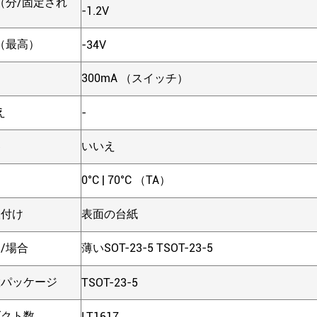
（分/固定され
-1.2V
（最高）
-34V
300mA （スイッチ）
え
-
器
いいえ
0°C | 70°C （TA）
取付け
表面の台紙
/場合
薄いSOT-23-5 TSOT-23-5
置パッケージ
TSOT-23-5
ダクト数
LT1617