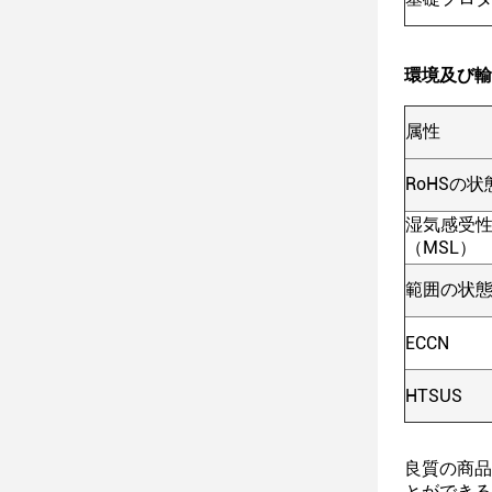
環境及び輸
属性
RoHSの状
湿気感受
（MSL）
範囲の状
ECCN
HTSUS
良質の商品
とができる