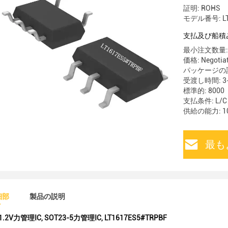
証明: ROHS
モデル番号: LT
支払及び船積
最小注文数量:
価格: Negotia
パッケージの詳細:
受渡し時間: 3-
標準的: 8000
支払条件: L/
供給の能力: 10
最も
細部
製品の説明
1.2V力管理IC
,
SOT23-5力管理IC
,
LT1617ES5#TRPBF