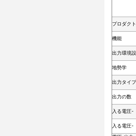
プロダク
機能
出力環境
地勢学
出力タイ
出力の数
入る電圧-
入る電圧-