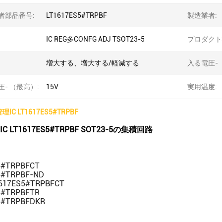
者部品番号:
LT1617ES5#TRPBF
製造業者:
IC REG多CONFG ADJ TSOT23-5
プロダクト
増大する、増大する/軽減する
入る電圧- 
- （最高）:
15V
実用温度:
理IC LT1617ES5#TRPBF
 LT1617ES5#TRPBF SOT23-5の集積回路
5#TRPBFCT
5#TRPBF-ND
1617ES5#TRPBFCT
5#TRPBFTR
5#TRPBFDKR