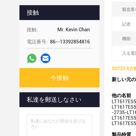
製造業
接触
記述:
接触:
Mr. Kevin Chan
機能:
電話番号:
86--13392854816
入る電圧
SOT23-5力管
今接触
新しい元のIC
他の名前
私達を郵送しなさい
LT1617ES
LT1617ES
-2735-LT
LT1617ES
LT1617ES
製品特質