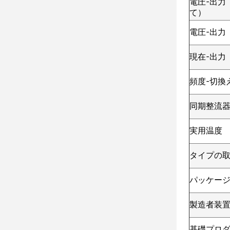
電圧-出力
て）
電圧-出力
現在-出力
頻度-切換
同期整流
実用温度
タイプの
パッケージ
製造者装
基礎プロ