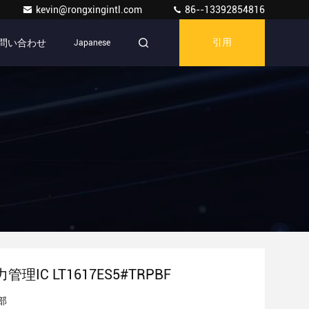
kevin@rongxingintl.com
86--13392854816
問い合わせ
Japanese
引用
力管理IC LT1617ES5#TRPBF
部