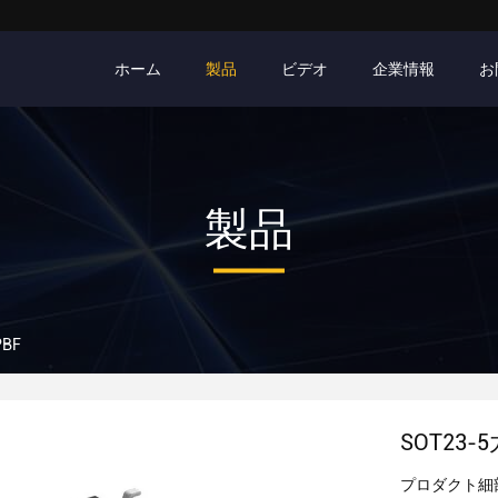
ホーム
製品
ビデオ
企業情報
お
製品
PBF
SOT23-5
プロダクト細