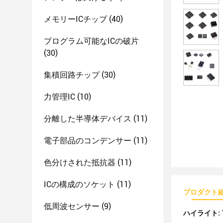
メモリーICチップ
(40)
プログラム可能なICの破片
(30)
集積回路チップ
(30)
力管理IC
(10)
分離した半導体デバイス
(11)
電子部品のコンデンサー
(11)
色分けされた抵抗器
(11)
ICの構成のソケット
(11)
プロダクト
低周波センサー
(9)
ハイライト: