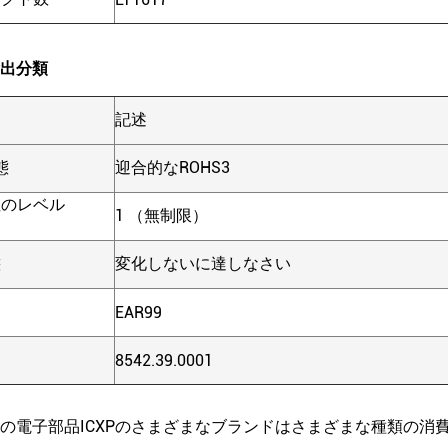
出分類
記述
態
迎合的なROHS3
性のレベル
1 （無制限）
態
変化しないに達しなさい
EAR99
8542.39.0001
の電子部品ICXPのさまざまなブランドはさまざまな種類の消