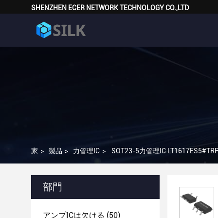
SHENZHEN ECER NETWORK TECHNOLOGY CO.,LTD
家
>
製品
>
力管理IC
>
SOT23-5力管理IC LT1617ES5#TR
部門
アンプICは欠ける
(50)