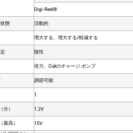
Digi-Reel®
ト状態
活動的
増大する、増大する/軽減する
設定
陰性
倍力、Cukのチャージ ポンプ
プ
調節可能
1
 （分）
1.2V
 （最高）
15V