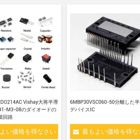
W DO214AC Vishay大将半導
6MBP30VSC060-50分離した
C91-M3-08のダイオードの
デバイスIC
集積回路
よい価格を得なさい
最もよい価格を得な