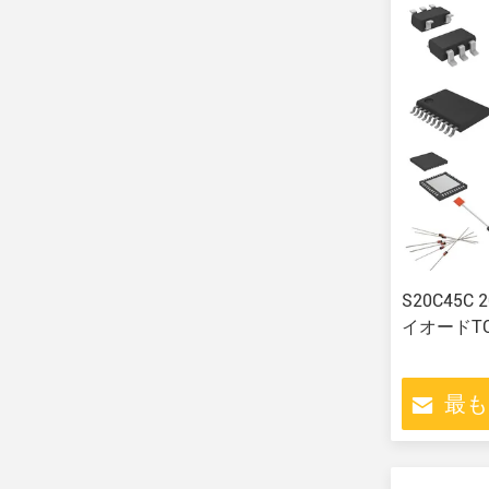
S20C45C
イオードTO
最も