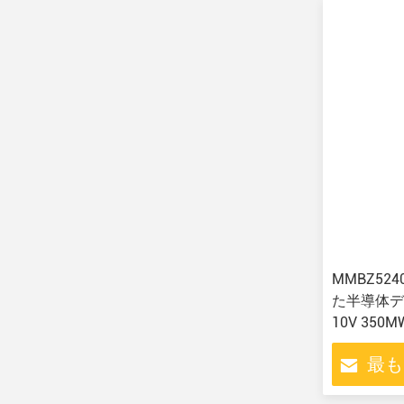
MMBZ5240B
た半導体デ
10V 350M
最も