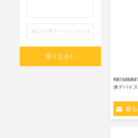
送りなさい
RB168M
体デバイス
最も