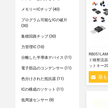
メモリーICチップ
(40)
プログラム可能なICの破片
(30)
集積回路チップ
(30)
力管理IC
(10)
RB051LA
分離した半導体デバイス
(11)
ド橋整流器
ットキー20V
電子部品のコンデンサー
(11)
最も
色分けされた抵抗器
(11)
ICの構成のソケット
(11)
低周波センサー
(9)