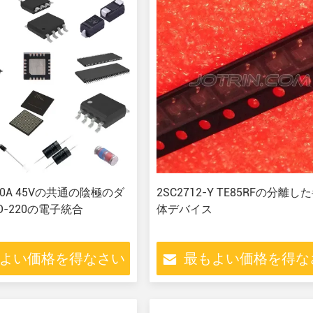
 20A 45Vの共通の陰極のダ
2SC2712-Y TE85RFの分離し
-220の電子統合
体デバイス
よい価格を得なさい
最もよい価格を得な