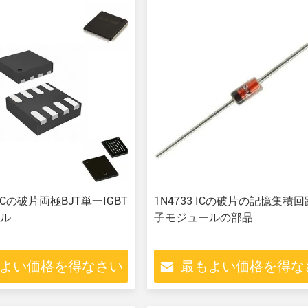
軸ICの破片両極BJT単一IGBT
1N4733 ICの破片の記憶集積
ル
子モジュールの部品
よい価格を得なさい
最もよい価格を得な