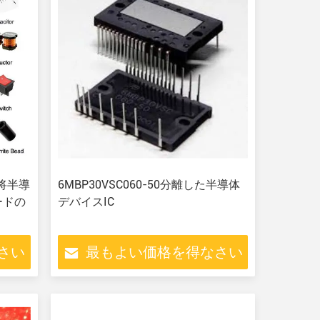
y大将半導
6MBP30VSC060-50分離した半導体
オードの
デバイスIC
さい
最もよい価格を得なさい