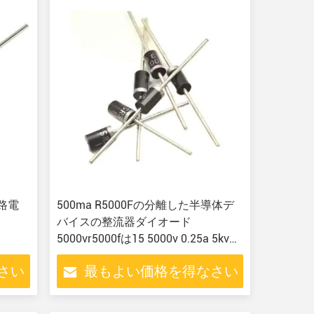
回路電
500ma R5000Fの分離した半導体デ
バイスの整流器ダイオード
5000vr5000fは15 5000v 0.25a 5kvを
する
さい
最もよい価格を得なさい