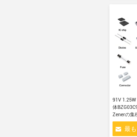
91V 1.25
体BZG03
Zenerの
最も