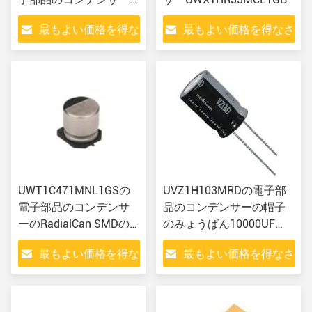
の破片サポートBOM
最もよい価格を得な
最もよい価格を得なさ
さい
い
UWT1C471MNL1GSの
UVZ1H103MRDの電子部
電子部品のコンデンサ
品のコンデンサーの帽子
ーのRadialCan SMDの
のみょうばん10000UF
集積回路のコントロー
20%の50V放射状のもの
最もよい価格を得な
最もよい価格を得なさ
ラー
さい
い