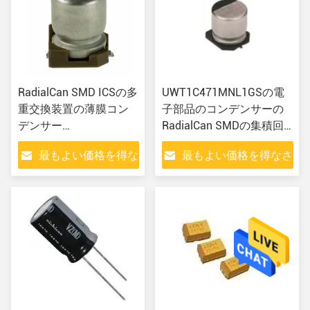
RadialCan SMD ICSの多
UWT1C471MNL1GSの電
重交換装置の薄膜コン
子部品のコンデンサーの
デンサー
RadialCan SMDの集積回
UWX1HR33MCL1GB
路のコントローラー
最もよい価格を得な
最もよい価格を得なさ
さい
い