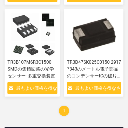
さい
い
TR3B107M6R3C1500
TR3D476K025C0150 2917
SMDの集積回路の光学
7343のメートル電子部品
センサー-多重交換装置
のコンデンサーICの破片
サポートBOM
最もよい価格を得な
最もよい価格を得なさ
さい
い
1