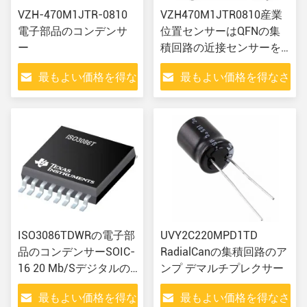
VZH-470M1JTR-0810
VZH470M1JTR0810産業
電子部品のコンデンサ
位置センサーはQFNの集
ー
積回路の近接センサーを
曲げる
最もよい価格を得な
最もよい価格を得なさ
さい
い
ISO3086TDWRの電子部
UVY2C220MPD1TD
品のコンデンサーSOIC-
RadialCanの集積回路のア
16 20 Mb/Sデジタルの
ンプ デマルチプレクサー
アイソレーターはICをイ
最もよい価格を得な
最もよい価格を得なさ
ンターフェイスさせる