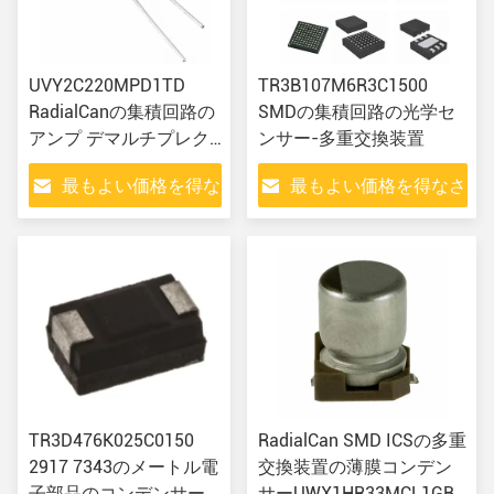
UVY2C220MPD1TD
TR3B107M6R3C1500
RadialCanの集積回路の
SMDの集積回路の光学セ
アンプ デマルチプレク
ンサー-多重交換装置
サー
最もよい価格を得な
最もよい価格を得なさ
さい
い
TR3D476K025C0150
RadialCan SMD ICSの多重
2917 7343のメートル電
交換装置の薄膜コンデン
子部品のコンデンサーIC
サーUWX1HR33MCL1GB