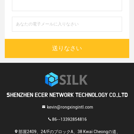
送りなさい
SHENZHEN ECER NETWORK TECHNOLOGY CO.,LTD
kevin@rongxingintl.com
86--13392854816
部屋2409、24/FのブロックA、38 Kwai Cheongの道、