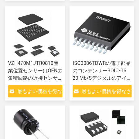
さい
い
VZH470M1JTR0810産
ISO3086TDWRの電子部品
業位置センサーはQFNの
のコンデンサーSOIC-16
集積回路の近接センサ
20 Mb/Sデジタルのアイソ
ーを曲げる
レーターはICをインター
最もよい価格を得な
最もよい価格を得なさ
フェイスさせる
さい
い