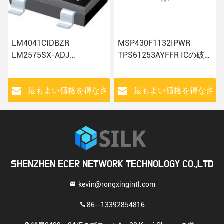
LM4041CIDBZR
MSP430F1132IPWR
LM2575SX-ADJ
TPS61253AYFFR ICの破
LM5001IDRQ1
片のミクロ制御MCU
TMS320F2810PBKA ICは
LM5069MM-1/NOPB
電子部品の製造業者を欠
LM74610QDGKTQ1
さ
最もよい価格を得なさ
最もよい価格を得なさ
く
い
い
SHENZHEN ECER NETWORK TECHNOLOGY CO.,LTD
kevin@rongxingintl.com
86--13392854816