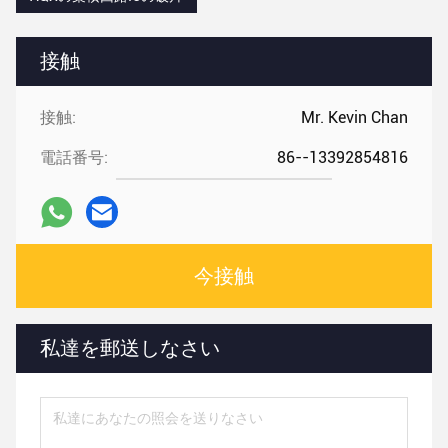
接触
接触:
Mr. Kevin Chan
電話番号:
86--13392854816
今接触
私達を郵送しなさい