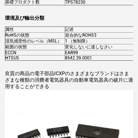
基礎プロダクト数
TPS78230
環境及び輸出分類
属性
記述
RoHSの状態
迎合的なROHS3
湿気感受性のレベル（MSL）
1 （無制限）
範囲の状態
変化しないに達しなさい
ECCN
EAR99
HTSUS
8542.39.0001
良質の商品の電子部品ICXPのさまざまなブランドはさま
ざまな種類の消費者電気器具の自動車電気器具の破片に適
用することができる