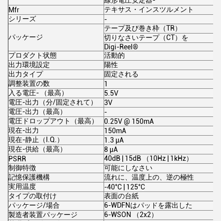
線形電圧安定器-
テキサス・インスツルメント
Mfr
シリーズ
-
テープ及び巻き枠（TR）
パッケージ
切りなさいテープ（CT）を
Digi-Reel®
プロダクト状態
活動的
出力環境設定
陽性
出力タイプ
固定される
調整装置の数
1
入る電圧- （最高）
5.5V
電圧-出力（分/固定されて）
3V
電圧-出力（最高）
-
電圧ドロップアウト（最高）
0.25V @ 150mA
現在-出力
150mA
現在-静止（I.Q.）
1.3 µA
現在-供給（最高）
8 µA
40dB | 15dB （10Hz | 1kHz）
PSRR
制御特徴
可能にしなさい
記憶保護機構
流れに、温度上の、逆の極性
実用温度
-40°C | 125°C
タイプの取付け
表面の台紙
パッケージ/場合
6-WDFNはパッドを露出した
製造者装置パッケージ
6-WSON （2x2）