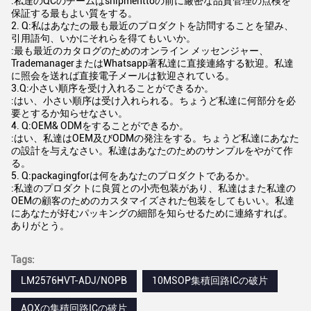
:私達のQCのチームはshipmenttoの前に厳密な品質管理の点検を
保証する最もよい質をする。
2. Q:私はあなたの最も最近のプロダクトを訪問することを望み、
引用語句、いかにそれらを得てもいいか。
:最も最近のカタログのためのオンライン メッセンジャー、
TrademanagerまたはWhatsapp著私達に直接連絡する歓迎。私達
に照会を送れば直接電子メールは歓迎されている。
3.Q:小さい順序を受け入れることができるか。
:はい、小さい順序は受け入れられる。ちょうど私達に何部分を必
要とするか知らせなさい。
4. Q:OEM& ODMをすることができるか。
:はい、私達はOEM及びODMの発注をする。ちょうど私達にあなた
の設計を与えなさい。私達はあなたのためのサンプルをやがて作
る。
5. Q:packagingforは何をあなたのプロダクトであるか。
:私達のプロダクトに良質との小売包装があり、私達はまた私達の
OEMの顧客のためのカスタマイズされた包装をしてもいい。私達
にあなたが好むパッキングの細部を知らせるために連絡すれば。
ありがとう。
Tags:
LM2576HVT-ADJ/NOPB
10MSOP集積回路ICの破片
AQXの集積回路ICの破片