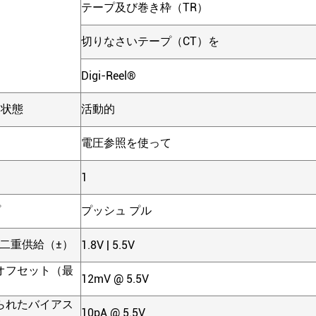
テープ及び巻き枠（TR）
ジ
切りなさいテープ（CT）を
Digi-Reel®
ト状態
活動的
電圧参照を使って
1
プ
プッシュ プル
/二重供給（±）
1.8V | 5.5V
オフセット（最
12mV @ 5.5V
られたバイアス
10pA @ 5.5V