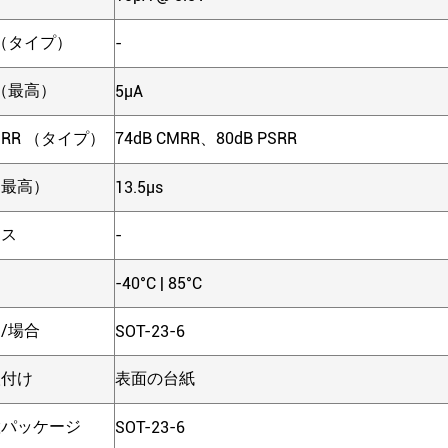
（タイプ）
-
（最高）
5µA
SRR （タイプ）
74dB CMRR、80dB PSRR
（最高）
13.5µs
シス
-
-40°C | 85°C
/場合
SOT-23-6
取付け
表面の台紙
置パッケージ
SOT-23-6