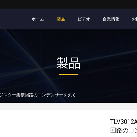
ホーム
製品
ビデオ
企業情報
お
製品
はトランジスター集積回路のコンデンサーを欠く
TLV30
回路のコ