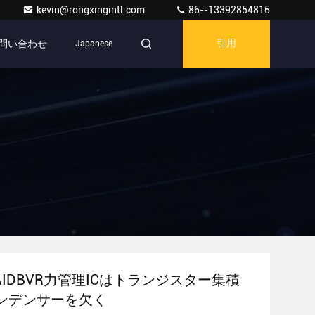
kevin@rongxingintl.com
86--13392854816
問い合わせ
Japanese
引用
12AIDBVR力管理ICはトランジスター集積
ンデンサーを欠く