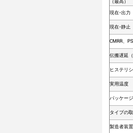
（最高）
現在-出力
現在-静止
CMRR、P
伝搬遅延
ヒステリ
実用温度
パッケージ
タイプの
製造者装