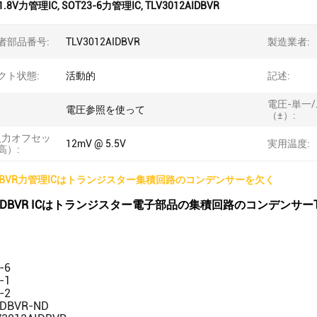
1.8V力管理IC
,
SOT23-6力管理IC
,
TLV3012AIDBVR
者部品番号:
TLV3012AIDBVR
製造業者:
クト状態:
活動的
記述:
電圧-単一
電圧参照を使って
（±）:
入力オフセッ
12mV @ 5.5V
実用温度:
高）:
2AIDBVR力管理ICはトランジスター集積回路のコンデンサーを欠く
2AIDBVR ICはトランジスター電子部品の集積回路のコンデンサーTL
-6
-1
-2
IDBVR-ND