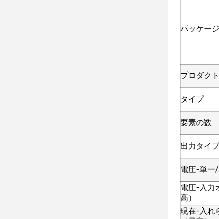
パッケー
プロダク
タイプ
要素の数
出力タイ
電圧-単一
電圧-入力
高）
現在-入れ