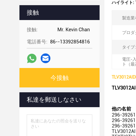
ハイライト:
接触
製造業
接触:
Mr. Kevin Chan
プロダ
電話番号:
86--13392854816
タイプ:
電圧-
ト（最
今接触
TLV301
TLV301
私達を郵送しなさい
他の名前
296-39261
296-39261
296-39261
TLV3012A