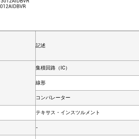
V3012AIDBVR
3012AIDBVR
記述
集積回路（IC）
線形
コンパレーター
テキサス・インスツルメント
-