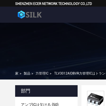
SHENZHEN ECER NETWORK TECHNOLOGY CO.,LTD
家
>
製品
>
力管理IC
>
TLV3012AIDBVR力管理IC
部門
アンプICは欠ける
(50)