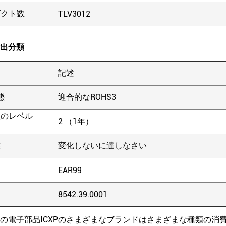
ダクト数
TLV3012
出分類
記述
態
迎合的なROHS3
性のレベル
2 （1年）
態
変化しないに達しなさい
EAR99
8542.39.0001
の電子部品ICXPのさまざまなブランドはさまざまな種類の消