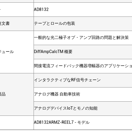
ト
AD8132
連文書
テープとロールの包装
一般的な光二極子オプ・アンプ回路の問題と解決策
ジュール
DiffAmpCalcTM 概要
間接電流フィードバック機器増幅器のアプリケーシ
インタラクティブなRF信号チェーン
製品
アナログ機器 自動車技術
アナログデバイスIoTとモノの知能
AD8132ARMZ-REEL7 - モデル