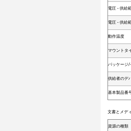
電圧 - 供給範
電圧 - 供給範
動作温度
マウントタ
パッケージ/
供給者のデ
基本製品番
文書とメデ
資源の種類