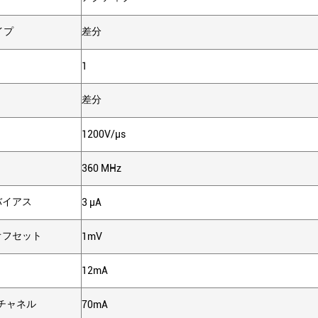
イプ
差分
1
差分
1200V/μs
360 MHz
バイアス
3 μA
力オフセット
1mV
12mA
/チャネル
70mA