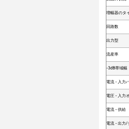
増幅器のタ
回路数
出力型
流産率
-3dB帯域幅
電流 - 入力
電圧 - 入
電流 - 供給
電流 - 出力