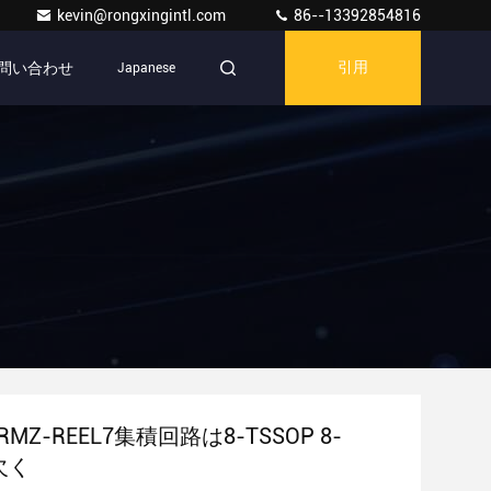
kevin@rongxingintl.com
86--13392854816
問い合わせ
Japanese
引用
ARMZ-REEL7集積回路は8-TSSOP 8-
欠く