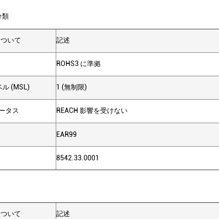
分類
 について
記述
ROHS3 に準拠
 (MSL)
1 (無制限)
テータス
REACH 影響を受けない
EAR99
8542.33.0001
 について
記述