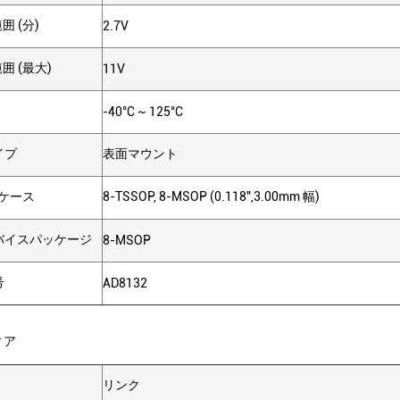
囲 (分)
2.7V
囲 (最大)
11V
-40°C ~ 125°C
イプ
表面マウント
ケース
8-TSSOP, 8-MSOP (0.118",3.00mm 幅)
バイスパッケージ
8-MSOP
号
AD8132
ィア
リンク