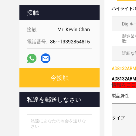
ハイライト:
接触
Digi
接触:
Mr. Kevin Chan
製造業
数:
電話番号:
86--13392854816
詳細な
AD8132AR
今接触
AD8132AR
情報をここで
製品属性
私達を郵送しなさい
タイプ