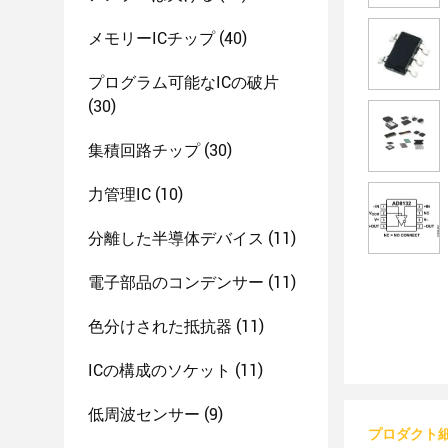
メモリーICチップ
(40)
プログラム可能なICの破片
(30)
集積回路チップ
(30)
力管理IC
(10)
分離した半導体デバイス
(11)
電子部品のコンデンサー
(11)
色分けされた抵抗器
(11)
ICの構成のソケット
(11)
低周波センサー
(9)
プロダクト