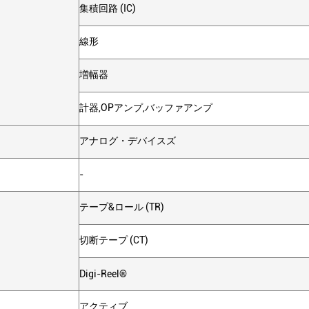
集積回路 (IC)
線形
増幅器
計器,OPアンプ,バッファアンプ
アナログ・デバイスズ
-
テープ&ロール (TR)
切断テープ (CT)
Digi-Reel®
アクティブ