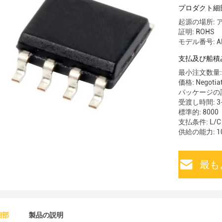
プロダクト細
起源の場所:
証明: ROHS
モデル番号: AD
支払及び船積
最小注文数量:
価格: Negotia
パッケージの詳細:
受渡し時間: 3-
標準的: 8000
支払条件: L/
供給の能力: 10
最も
細部
製品の説明