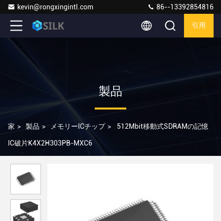
kevin@rongxingintl.com
86--13392854816
引用
製品
家
>
製品
>
メモリーICチップ
>
512Mbit移動式SDRAMの記憶
IC破片K4X2H303PB-MXC6