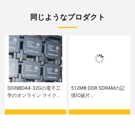
同じようなプロダクト
SDINBDA4-32Gの電子工
512MB DDR SDRAMの記
学のオンライン マイクロ
憶IC破片
制御回路破片電子ICの部
MT29RZ4B4DZZNGPL-
品
18WE.4
さ
最もよい価格を得なさ
最もよい価格を得なさ
い
い