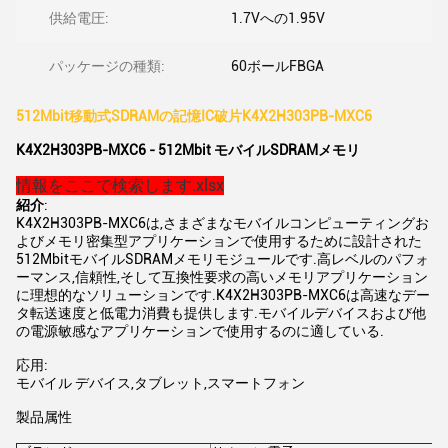
供給電圧:
1.7Vへの1.95V
パッケージの種類:
60ボールFBGA
512Mbit移動式SDRAMの記憶IC破片K4X2H303PB-MXC6
K4X2H303PB-MXC6 - 512Mbit モバイルSDRAMメモリ
情報をここで検索します.xlsx
紹介
:
K4X2H303PB-MXC6は,さまざまなモバイルコンピューティングお
よびメモリ密集型アプリケーションで使用するために設計された
512MbitモバイルSDRAMメモリモジュールです.高レベルのパフォ
ーマンス,信頼性,そして互換性要求の高いメモリアプリケーション
に理想的なソリューションです.K4X2H303PB-MXC6は高速なデー
タ転送速度と低電力消費も提供します.モバイルデバイスおよび他
の電源敏感なアプリケーションで使用するのに適している.
応用:
モバイル デバイス,タブレット,スマートフォン
製品属性