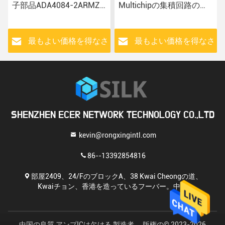
子部品ADA4084-2ARMZ-
Multichipの集積回路の電
R7 AD7810YR
子部品ICの破片
ADUM4400CRIZ ICの破片
さ
最もよい価格を得なさ
最もよい価格を得なさ
い
い
SHENZHEN ECER NETWORK TECHNOLOGY CO.,LTD
kevin@rongxingintl.com
86--13392854816
部屋2409、24/FのブロックA、38 Kwai Cheongの道、
Kwaiチョン、香港を造っているフーバー。中国
中国の良質 アンプICは欠ける 製造者。 版権の© 2023-2026