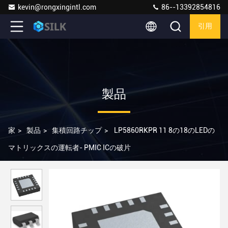
kevin@rongxingintl.com
86--13392854816
引用
製品
家
>
製品
>
集積回路チップ
>
LP5860RKPR 11 8の18のLEDの
マトリックスの運転者- PMIC ICの破片