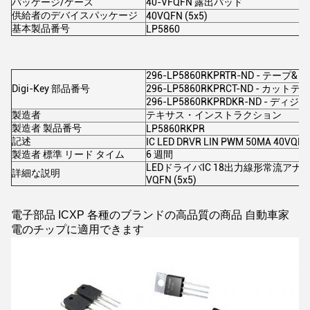
パッケージ/ケース
40-VFQFN 露出パッド
供給者のデバイスパッケージ
40VQFN (5x5)
基本製品番号
LP5860
296-LP5860RKPRTR-ND - テープ&ロ
Digi-Key 部品番号
296-LP5860RKPRCT-ND - カットテー
296-LP5860RKPRDKR-ND - ディ
製造者
テキサス・インストラクション
製造者 製品番号
LP5860RKPR
記述
IC LED DRVR LIN PWM 50MA 40VQFN
製造者 標準 リード タイム
6 週間
LEDドライバIC 18出力線形常流アナログ
詳細な説明
VQFN (5x5)
電子部品 ICXP 各種のブランドの高品質の商品 自動車家
電のチップに適用できます