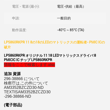
電圧 - 電源 (最小):
電圧-供給（最高）
申請:
一般目的
動作温度:
-40°C ~ 85°C (TA)
LP5860RKPR 11 8の18のLEDのマトリックスの運転者- PMIC ICの
破片
LP5860RKPR オリジナル 11 18 LEDマトリックスドライバ 8
PMICIC IC チップ LP5860RKPR
情報をここで検索します.xlsx
追加 資源
296-38866 について
検察庁は,この件について
AM3352BZCZD30-ND
TEXTISAM3352BZCZD30
-296-38866-ND
(電子部品)