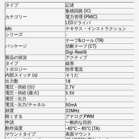
タイプ
記述
集積回路 (IC)
カテゴリー
電力管理 (PMIC)
LEDドライバ
テキサス・インストラクション
Mfr
シリーズ
-
テープ&ロール (TR)
パッケージ
切断テープ (CT)
Digi-Reel®
製品の状況
アクティブ
タイプ
線形
トポロジー
恒常電流
内部スイッチ (s)
そうだ
出力数
18
電圧 - 供給 (分)
2.7V
電圧 - 供給 (最大)
5.5V
電圧 - 出力
-
電流 - 出力/チャネル
50mA
頻度
32MHz
暗くする
アナログ,PWM
申請
一般的な目的
動作温度
-40°C ~ 85°C (TA)
マウントタイプ
表面マウント