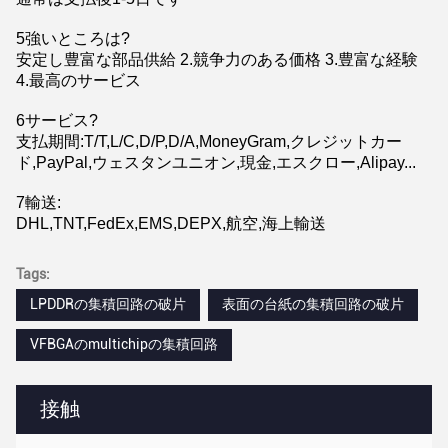
5強いところは?
安定し豊富な部品供給 2.競争力のある価格 3.豊富な経験
4.最高のサービス
6サービス?
支払期間:T/T,L/C,D/P,D/A,MoneyGram,クレジットカー
ド,PayPal,ウェスタンユニオン,現金,エスクロー,Alipay...
7輸送:
DHL,TNT,FedEx,EMS,DEPX,航空,海上輸送
Tags:
LPDDRの集積回路の破片
表面の台紙の集積回路の破片
VFBGAのmultichipの集積回路
接触