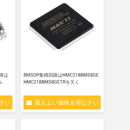
回路は
8MSOP集積回路はHMC218BMS8GE
ル
HMC218BMS8GETRを欠く
さい
最もよい価格を得なさい