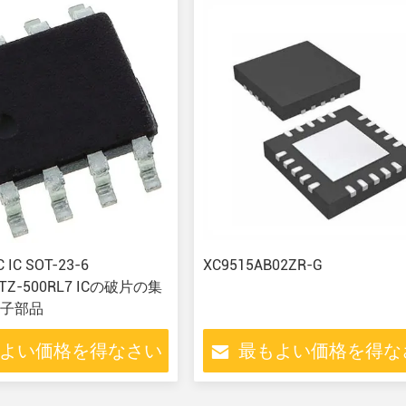
C IC SOT-23-6
XC9515AB02ZR-G
RTZ-500RL7 ICの破片の集
子部品
よい価格を得なさい
最もよい価格を得な