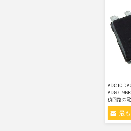
ADC IC DA
ADG719B
積回路の電
最も