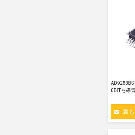
AD9288B
8BITを導
最も