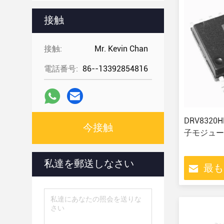
接触
接触:
Mr. Kevin Chan
電話番号:
86--13392854816
DRV832
今接触
子モジュー
私達を郵送しなさい
最も