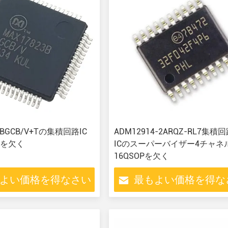
3BGCB/V+Tの集積回路IC
ADM12914-2ARQZ-RL7集積
を欠く
ICのスーパーバイザー4チャネ
16QSOPを欠く
よい価格を得なさい
最もよい価格を得な