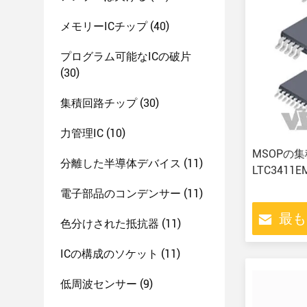
メモリーICチップ
(40)
プログラム可能なICの破片
(30)
集積回路チップ
(30)
力管理IC
(10)
MSOPの
分離した半導体デバイス
(11)
LTC3411
電子部品のコンデンサー
(11)
最も
色分けされた抵抗器
(11)
ICの構成のソケット
(11)
低周波センサー
(9)