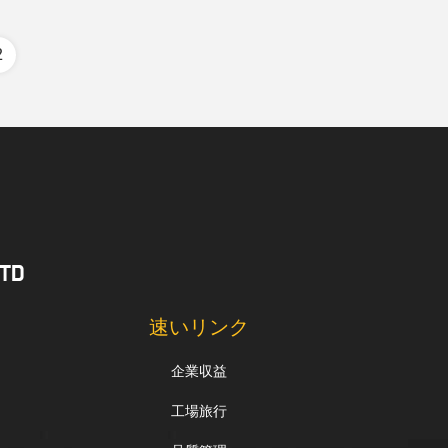
2
TD
速いリンク
企業収益
工場旅行