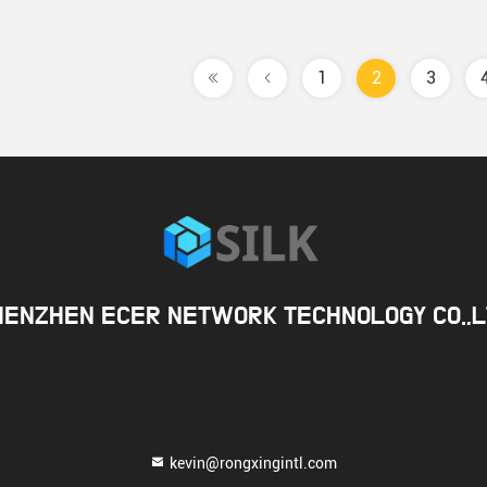
1
2
3
HENZHEN ECER NETWORK TECHNOLOGY CO.,L
kevin@rongxingintl.com