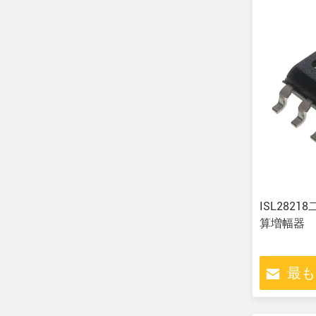
ISL282
算増幅器
最も