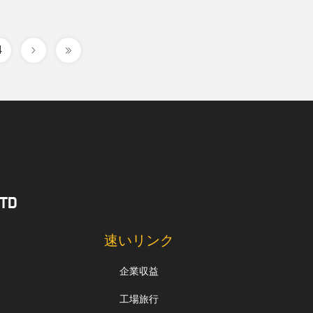
4
TD
速いリンク
企業収益
工場旅行