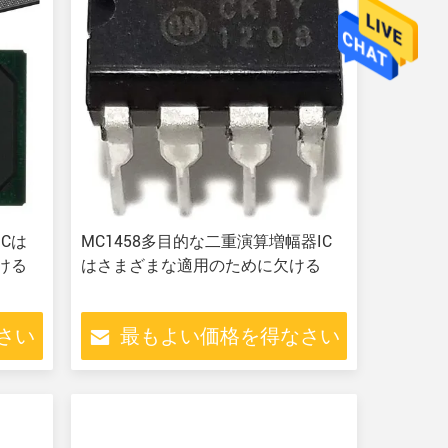
ICは
MC1458多目的な二重演算増幅器IC
欠ける
はさまざまな適用のために欠ける
さい
最もよい価格を得なさい