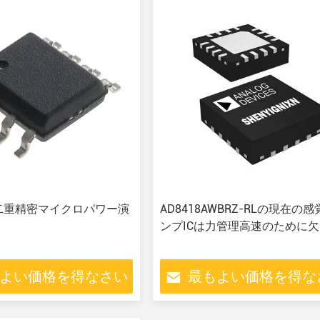
18二重精密マイクロパワー演
AD8418AWBRZ-RLの現在の
ンプICは力管理高速のために
よい価格を得なさい
最もよい価格を得な