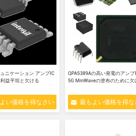
ュニケーション アンプIC
QPA5389Aの高い発電のアンプ
bの利益平坦と欠ける
5G MmWaveの塗布のために
よい価格を得なさい
最もよい価格を得な