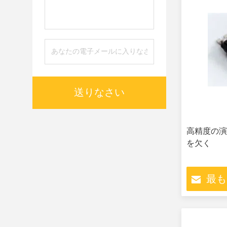
送りなさい
高精度の演算
を欠く
最も