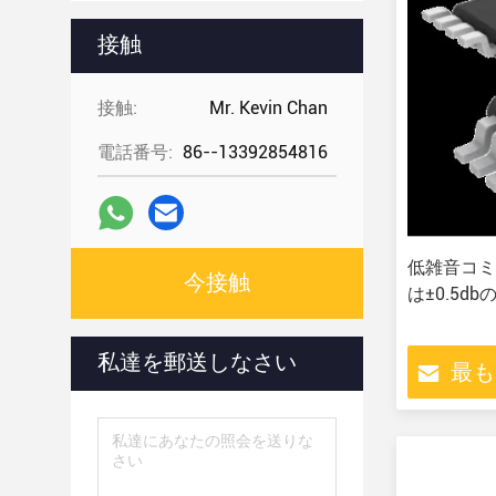
接触
接触:
Mr. Kevin Chan
電話番号:
86--13392854816
低雑音コミ
今接触
は±0.5d
私達を郵送しなさい
最も