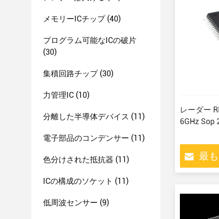
メモリーICチップ
(40)
プログラム可能なICの破片
(30)
集積回路チップ
(30)
力管理IC
(10)
レーダー R
分離した半導体デバイス
(11)
6GHz Sop
電子部品のコンデンサー
(11)
最も
色分けされた抵抗器
(11)
ICの構成のソケット
(11)
低周波センサー
(9)