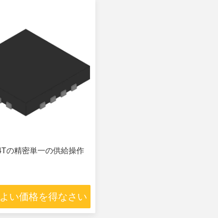
IQ4Tの精密単一の供給操作
よい価格を得なさい