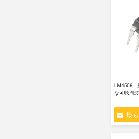
LM4558
な可聴周波
最も