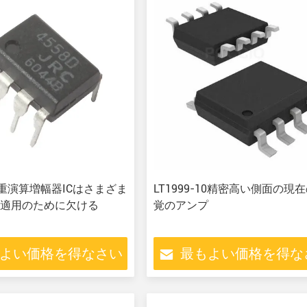
二重演算増幅器ICはさまざま
LT1999-10精密高い側面の現
適用のために欠ける
覚のアンプ
よい価格を得なさい
最もよい価格を得な