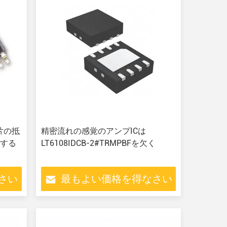
破片の抵
精密流れの感覚のアンプICは
過する
LT6108IDCB-2#TRMPBFを欠く
さい
最もよい価格を得なさい