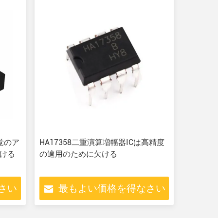
感覚のア
HA17358二重演算増幅器ICは高精度
欠ける
の適用のために欠ける
さい
最もよい価格を得なさい