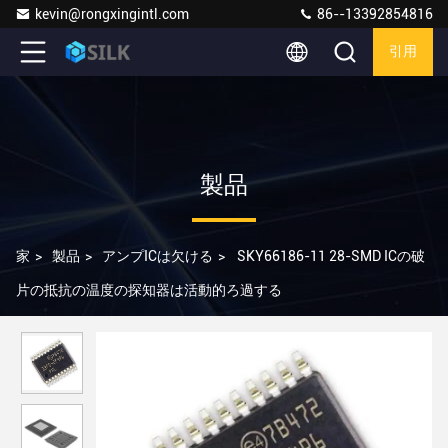
kevin@rongxingintl.com
86--13392854816
引用
製品
家
>
製品
>
アンプICは欠ける
>
SKY66186-11 28-SMD ICの破
片の抵抗の温度の探知器は活動的ろ過する