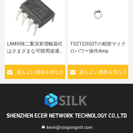
LM4558二重演算増幅器IC
TSZ122IQ2Tの精密マイク
はさまざまな可聴周波適
ロパワー操作Amp
用のために欠ける
さ
最もよい価格を得なさ
最もよい価格を得なさ
い
い
SHENZHEN ECER NETWORK TECHNOLOGY CO.,LTD
kevin@rongxingintl.com