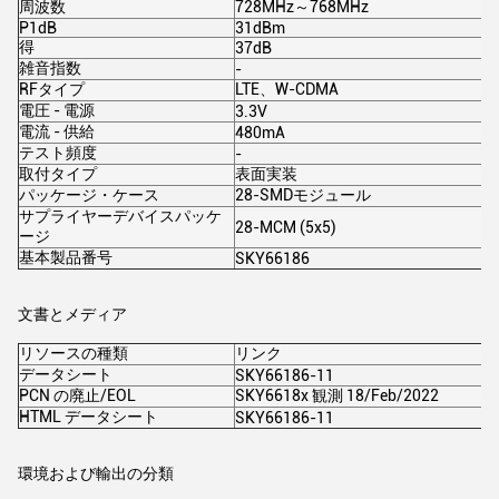
周波数
728MHz～768MHz
P1dB
31dBm
得
37dB
雑音指数
-
RFタイプ
LTE、W-CDMA
電圧 - 電源
3.3V
電流 - 供給
480mA
テスト頻度
-
取付タイプ
表面実装
パッケージ・ケース
28-SMDモジュール
サプライヤーデバイスパッケ
28-MCM (5x5)
ージ
基本製品番号
SKY66186
文書とメディア
リソースの種類
リンク
データシート
SKY66186-11
PCN の廃止/EOL
SKY6618x 観測 18/Feb/2022
HTML データシート
SKY66186-11
環境および輸出の分類