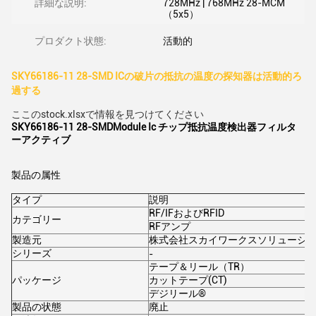
詳細な説明:
728MHz | 768MHz 28-MCM
（5x5）
プロダクト状態:
活動的
SKY66186-11 28-SMD ICの破片の抵抗の温度の探知器は活動的ろ
過する
ここのstock.xlsxで情報を見つけてください
SKY66186-11 28-SMDModule Ic チップ抵抗温度検出器フィルタ
ーアクティブ
製品の属性
タイプ
説明
RF/IFおよびRFID
カテゴリー
RFアンプ
製造元
株式会社スカイワークスソリューシ
シリーズ
-
テープ＆リール（TR）
パッケージ
カットテープ(CT)
デジリール®
製品の状態
廃止