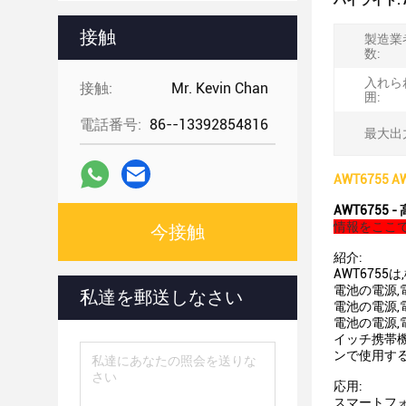
ハイライト:
接触
製造業
数:
入れら
接触:
Mr. Kevin Chan
囲:
電話番号:
86--13392854816
最大出
AWT6755 
AWT6755 
情報をここで
今接触
紹介:
AWT675
電池の電源,
私達を郵送しなさい
電池の電源,
電池の電源,
イッチ携帯機
ンで使用する
応用:
スマートフォ