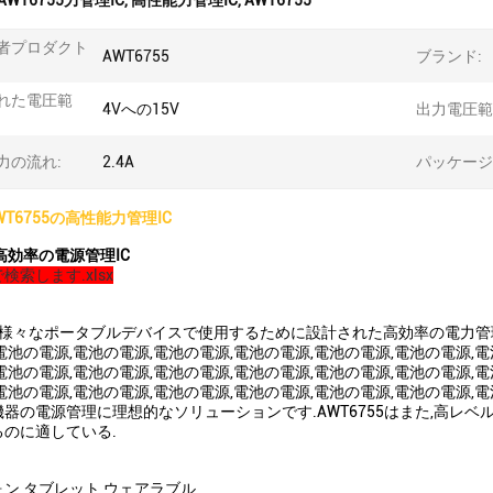
AWT6755力管理IC
,
高性能力管理IC
,
AWT6755
者プロダクト
AWT6755
ブランド:
れた電圧範
4Vへの15V
出力電圧範
力の流れ:
2.4A
パッケージ
AWT6755の高性能力管理IC
- 高効率の電源管理IC
検索します.xlsx
5は,様々なポータブルデバイスで使用するために設計された高効率の電力管理
電池の電源,電池の電源,電池の電源,電池の電源,電池の電源,電池の電源,電
電池の電源,電池の電源,電池の電源,電池の電源,電池の電源,電池の電源,電
電池の電源,電池の電源,電池の電源,電池の電源,電池の電源,電池の電源,電
器の電源管理に理想的なソリューションです.AWT6755はまた,高レ
のに適している.
ン,タブレット,ウェアラブル