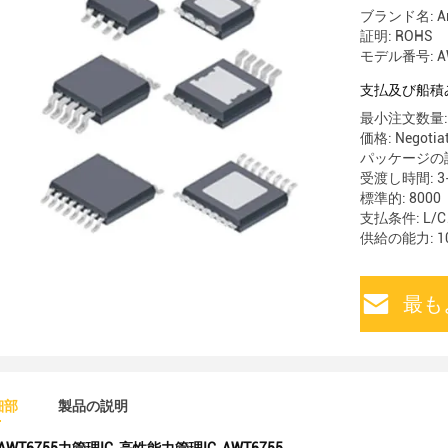
ブランド名: Ana
証明: ROHS
モデル番号: A
支払及び船積
最小注文数量: 
価格: Negotia
パッケージの詳細:
受渡し時間: 3-
標準的: 8000
支払条件: L/
供給の能力: 10
最も
細部
製品の説明