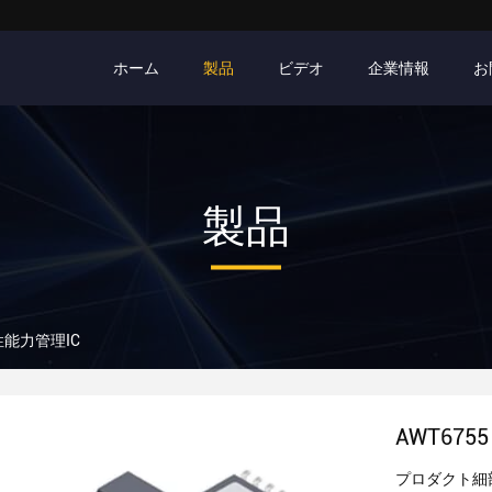
ホーム
製品
ビデオ
企業情報
お
製品
高性能力管理IC
AWT675
プロダクト細