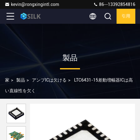
kevin@rongxingintl.com
86--13392854816
引用
製品
家
>
製品
>
アンプICは欠ける
>
LTC6431-15差動増幅器ICは高
い直線性を欠く