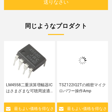
送りなさい
同じようなプロダクト
LM4558二重演算増幅器IC
TSZ122IQ2Tの精密マイク
はさまざまな可聴周波適
ロパワー操作Amp
用のために欠ける
さ
最もよい価格を得なさ
最もよい価格を得なさ