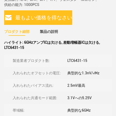
供給の能力: 1000PCS
最もよい価格を得なさい
プロダクト細部
製品の説明
ハイライト:
6GHzアンプICは欠ける
,
差動増幅器ICは欠ける
,
LTC6431-15
製造業者プロダクト数:
LTC6431-15
入れられたオフセットの電圧:
典型的な1.3nV/√Hz
入れられたバイアス流れ:
2.5mV最高
入れられた共通モード範囲:
3.1Vへの5.25V
帯域幅:
典型的な6GHz