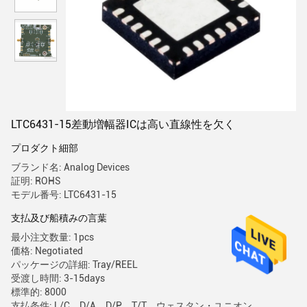
LTC6431-15差動増幅器ICは高い直線性を欠く
プロダクト細部
ブランド名: Analog Devices
証明: ROHS
モデル番号: LTC6431-15
支払及び船積みの言葉
最小注文数量: 1pcs
価格: Negotiated
パッケージの詳細: Tray/REEL
受渡し時間: 3-15days
標準的: 8000
支払条件: L/C、D/A、D/P、T/T、ウェスタン・ユニオン、