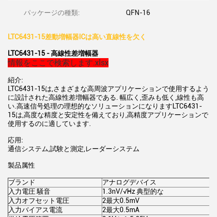
パッケージの種類:
QFN-16
LTC6431-15差動増幅器ICは高い直線性を欠く
LTC6431-15 - 高線性差増幅器
情報をここで検索します.xlsx
紹介:
LTC6431-15は,さまざまな高周波アプリケーションで使用するよう
に設計された高線性差増幅器である. 幅広く,歪みも低く,線性も高
い.高速信号処理の理想的なソリューションになりますLTC6431-
15は,高度な精度と安定性を備えており,高精度アプリケーションで
使用するのに適しています.
応用:
通信システム,試験と測定,レーダーシステム
製品属性
ブランド
アナログデバイス
入力電圧 騒音
1.3nV/√Hz 典型的な
入力オフセット電圧
2最大0.5mV
入力バイアス電流
2最大0.5mA